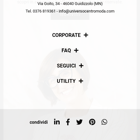
scopri in anteprima le offerte in esclusiva a te riservate.
Via Goito, 34 - 46040 Guidizzolo (MN)
Tel. 0376 819361 - info@universocentromoda.com
ISCRIVITI
CORPORATE
Chi siamo
FAQ
La nostra policy
Pagamenti
SEGUICI
Spedizioni
Social
UTILITY
Resi e rimborsi
Iscriviti alla newsletter
Sitemap
Tag directory
Top ricerche
condividi