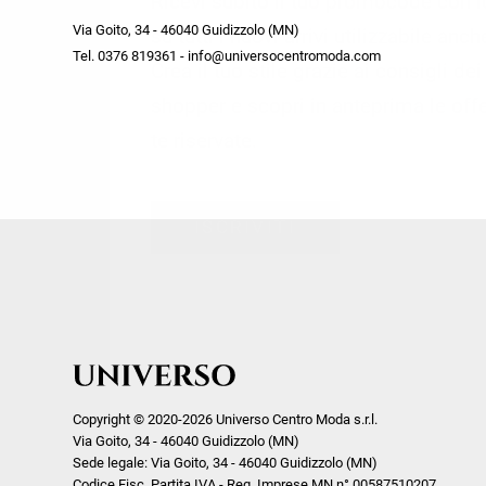
Ricevi subito il tuo promocode con 
week end by Max Mara
Y
Via Goito, 34 - 46040 Guidizzolo (MN)
Gilet
Giubbini
su tutti i nuovi arrivi utilizzabile anc
Tel. 0376 819361 - info@universocentromoda.com
Giubbini
Gonne
Crea il tuo stile grazie ai consigli de
Pantaloni
Jeans
shopper e scopri in anteprima le offe
Polo
Maglie
te riservate.
T-Shirt
Pantaloni
Shorts
ISCRIVITI
Tailleur
Top
T-Shirt
Tute
Copyright © 2020-2026 Universo Centro Moda s.r.l.
Via Goito, 34 - 46040 Guidizzolo (MN)
Sede legale: Via Goito, 34 - 46040 Guidizzolo (MN)
Codice Fisc. Partita IVA - Reg. Imprese MN n° 00587510207