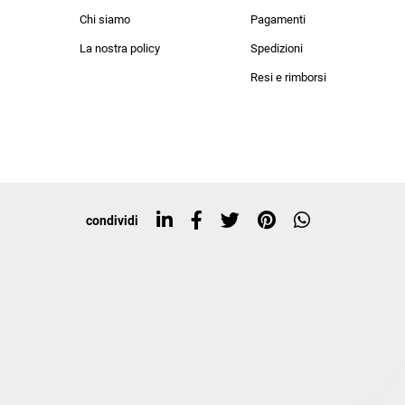
lo sconto del 20%
an Simmon
Cycle jeans
Chi siamo
Pagamenti
he in negozio!
La nostra policy
Spedizioni
i nostri personal
Resi e rimborsi
rte in esclusiva a
condividi