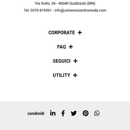
scopri in anteprima le offerte in esclusiva a te riservate.
Via Goito, 34 - 46040 Guidizzolo (MN)
Tel. 0376 819361 - info@universocentromoda.com
ISCRIVITI
CORPORATE
Chi siamo
FAQ
La nostra policy
Pagamenti
SEGUICI
Spedizioni
Social
UTILITY
Resi e rimborsi
Iscriviti alla newsletter
Sitemap
Tag directory
Top ricerche
condividi