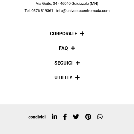
scopri in anteprima le offerte in esclusiva a te riservate.
Via Goito, 34 - 46040 Guidizzolo (MN)
Tel. 0376 819361 - info@universocentromoda.com
ISCRIVITI
CORPORATE
Chi siamo
FAQ
La nostra policy
Pagamenti
SEGUICI
Spedizioni
Social
UTILITY
Resi e rimborsi
Iscriviti alla newsletter
Sitemap
Tag directory
Top ricerche
condividi