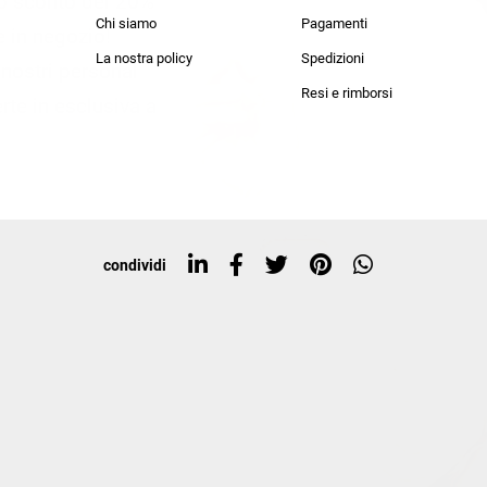
lo sconto del 20%
an Simmon
Cycle jeans
Chi siamo
Pagamenti
he in negozio!
La nostra policy
Spedizioni
i nostri personal
Resi e rimborsi
rte in esclusiva a
condividi