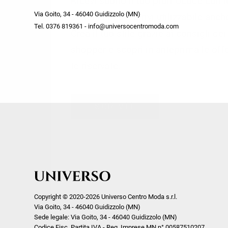
Ricevi subito il tuo promocode con 
week end by Max Mara
Y
Via Goito, 34 - 46040 Guidizzolo (MN)
Gilet
Giubbini
su tutti i nuovi arrivi utilizzabile anc
Tel. 0376 819361 - info@universocentromoda.com
Giubbini
Gonne
Crea il tuo stile grazie ai consigli de
Pantaloni
Jeans
shopper e scopri in anteprima le offe
Polo
Maglie
te riservate.
T-Shirt
Pantaloni
Shorts
ISCRIVITI
Tailleur
Top
T-Shirt
Tute
Copyright © 2020-2026 Universo Centro Moda s.r.l.
Via Goito, 34 - 46040 Guidizzolo (MN)
Sede legale: Via Goito, 34 - 46040 Guidizzolo (MN)
Codice Fisc. Partita IVA - Reg. Imprese MN n° 00587510207