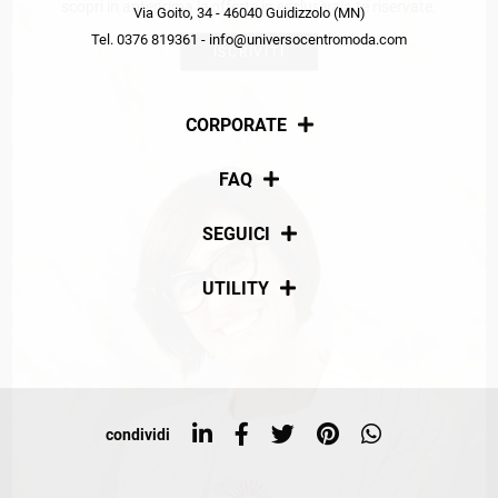
scopri in anteprima le offerte in esclusiva a te riservate.
Via Goito, 34 - 46040 Guidizzolo (MN)
Tel. 0376 819361 - info@universocentromoda.com
ISCRIVITI
CORPORATE
Chi siamo
FAQ
La nostra policy
Pagamenti
SEGUICI
Spedizioni
Social
UTILITY
Resi e rimborsi
Iscriviti alla newsletter
Sitemap
Tag directory
Top ricerche
condividi