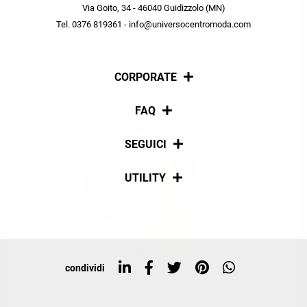
scopri in anteprima le offerte in esclusiva a te riservate.
Via Goito, 34 - 46040 Guidizzolo (MN)
Tel. 0376 819361 - info@universocentromoda.com
ISCRIVITI
CORPORATE
Chi siamo
FAQ
La nostra policy
Pagamenti
SEGUICI
Spedizioni
Social
UTILITY
Resi e rimborsi
Iscriviti alla newsletter
Sitemap
Tag directory
Top ricerche
condividi