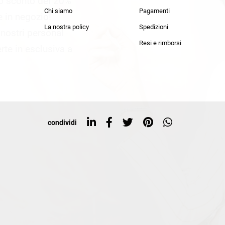
lo sconto del 20%
an Simmon
Cycle jeans
Chi siamo
Pagamenti
he in negozio!
La nostra policy
Spedizioni
i nostri personal
Resi e rimborsi
rte in esclusiva a
condividi