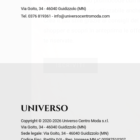
Ricevi subito il tuo promocode con 
week end by Max Mara
Y
Via Goito, 34 - 46040 Guidizzolo (MN)
Gilet
Giubbini
su tutti i nuovi arrivi utilizzabile anc
Tel. 0376 819361 - info@universocentromoda.com
Giubbini
Gonne
Crea il tuo stile grazie ai consigli de
Pantaloni
Jeans
shopper e scopri in anteprima le offe
Polo
Maglie
te riservate.
T-Shirt
Pantaloni
Shorts
ISCRIVITI
Tailleur
Top
T-Shirt
Tute
Copyright © 2020-2026 Universo Centro Moda s.r.l.
Via Goito, 34 - 46040 Guidizzolo (MN)
Sede legale: Via Goito, 34 - 46040 Guidizzolo (MN)
Codice Fisc. Partita IVA - Reg. Imprese MN n° 00587510207