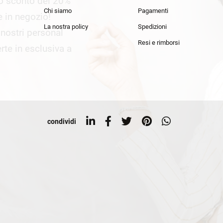
lo sconto del 20%
an Simmon
Cycle jeans
Chi siamo
Pagamenti
he in negozio!
La nostra policy
Spedizioni
i nostri personal
Resi e rimborsi
rte in esclusiva a
condividi