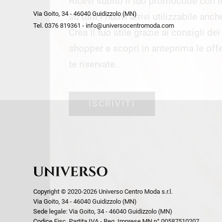
Ricevi subito il tuo promocode con 
week end by Max Mara
Y
Via Goito, 34 - 46040 Guidizzolo (MN)
Gilet
Giubbini
su tutti i nuovi arrivi utilizzabile anc
Tel. 0376 819361 - info@universocentromoda.com
Giubbini
Gonne
Crea il tuo stile grazie ai consigli de
Pantaloni
Jeans
shopper e scopri in anteprima le offe
Polo
Maglie
te riservate.
T-Shirt
Pantaloni
Shorts
ISCRIVITI
Tailleur
Top
T-Shirt
Tute
Copyright © 2020-2026 Universo Centro Moda s.r.l.
Via Goito, 34 - 46040 Guidizzolo (MN)
Sede legale: Via Goito, 34 - 46040 Guidizzolo (MN)
Codice Fisc. Partita IVA - Reg. Imprese MN n° 00587510207