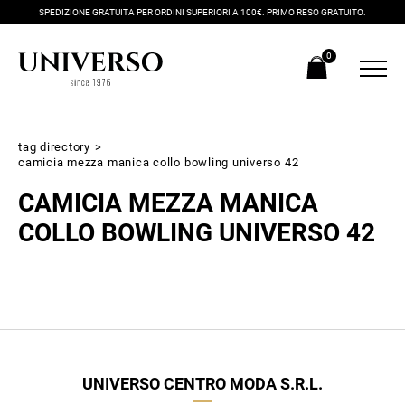
SPEDIZIONE GRATUITA PER ORDINI SUPERIORI A 100€. PRIMO RESO GRATUITO.
0
tag directory
>
camicia mezza manica collo bowling universo 42
CAMICIA MEZZA MANICA
COLLO BOWLING UNIVERSO 42
Iscriviti alla newsletter
Ricevi subito il tuo promocode con lo sconto del 20% su tutti i
nuovi arrivi utilizzabile anche in negozio!
UNIVERSO CENTRO MODA S.R.L.
Crea il tuo stile grazie ai consigli dei nostri personal shopper e