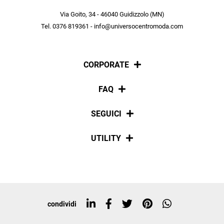
scopri in anteprima le offerte in esclusiva a te riservate.
Via Goito, 34 - 46040 Guidizzolo (MN)
Tel. 0376 819361 - info@universocentromoda.com
ISCRIVITI
CORPORATE
Chi siamo
FAQ
La nostra policy
Pagamenti
SEGUICI
Spedizioni
Social
UTILITY
Resi e rimborsi
Iscriviti alla newsletter
Sitemap
Tag directory
Top ricerche
condividi