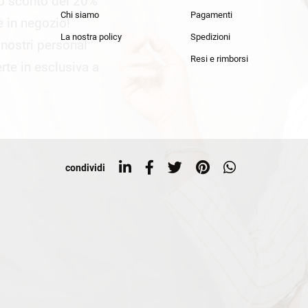
lo sconto del 20%
an Simmon
Cycle jeans
Chi siamo
Pagamenti
he in negozio!
La nostra policy
Spedizioni
i nostri personal
Resi e rimborsi
rte in esclusiva a
condividi