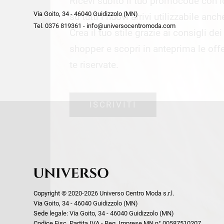
Ricevi subito il tuo promocode con 
week end by Max Mara
Y
Via Goito, 34 - 46040 Guidizzolo (MN)
Gilet
Giubbini
su tutti i nuovi arrivi utilizzabile anc
Tel. 0376 819361 - info@universocentromoda.com
Giubbini
Gonne
Crea il tuo stile grazie ai consigli de
Pantaloni
Jeans
shopper e scopri in anteprima le offe
Polo
Maglie
te riservate.
T-Shirt
Pantaloni
Shorts
ISCRIVITI
Tailleur
Top
T-Shirt
Tute
Copyright © 2020-2026 Universo Centro Moda s.r.l.
Via Goito, 34 - 46040 Guidizzolo (MN)
Sede legale: Via Goito, 34 - 46040 Guidizzolo (MN)
Codice Fisc. Partita IVA - Reg. Imprese MN n° 00587510207