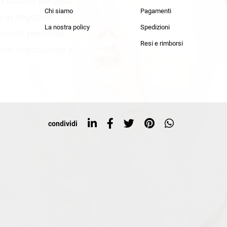
lo sconto del 20%
an Simmon
Cycle jeans
Chi siamo
Pagamenti
he in negozio!
La nostra policy
Spedizioni
i nostri personal
Resi e rimborsi
rte in esclusiva a
condividi