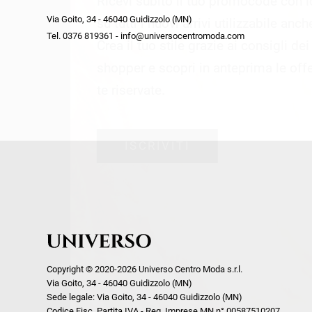
Ricevi subito il tuo promocode con 
week end by Max Mara
Y
Via Goito, 34 - 46040 Guidizzolo (MN)
Gilet
Giubbini
su tutti i nuovi arrivi utilizzabile anc
Tel. 0376 819361 - info@universocentromoda.com
Giubbini
Gonne
Crea il tuo stile grazie ai consigli de
Pantaloni
Jeans
shopper e scopri in anteprima le offe
Polo
Maglie
te riservate.
T-Shirt
Pantaloni
Shorts
ISCRIVITI
Tailleur
Top
T-Shirt
Tute
Copyright © 2020-2026 Universo Centro Moda s.r.l.
Via Goito, 34 - 46040 Guidizzolo (MN)
Sede legale: Via Goito, 34 - 46040 Guidizzolo (MN)
Codice Fisc. Partita IVA - Reg. Imprese MN n° 00587510207