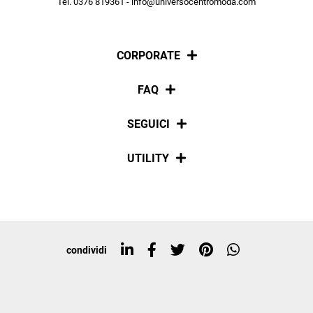
Tel. 0376 819361 - info@universocentromoda.com
ISCRIVITI
CORPORATE
Chi siamo
FAQ
La nostra policy
Pagamenti
SEGUICI
Spedizioni
Social
UTILITY
Resi e rimborsi
Iscriviti alla newsletter
Sitemap
Tag directory
Top ricerche
condividi