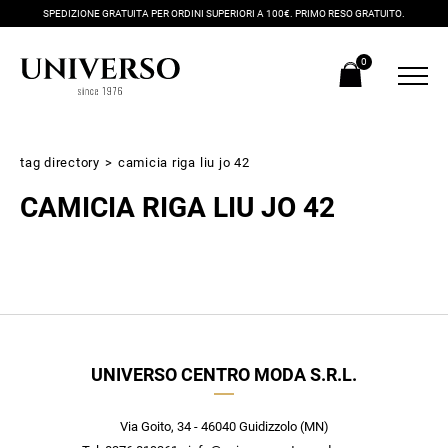
SPEDIZIONE GRATUITA PER ORDINI SUPERIORI A 100€. PRIMO RESO GRATUITO.
0
tag directory
>
camicia riga liu jo 42
CAMICIA RIGA LIU JO 42
Iscriviti alla newsletter
UNIVERSO CENTRO MODA S.R.L.
Ricevi subito il tuo promocode con lo sconto del 20% su tutti i
nuovi arrivi utilizzabile anche in negozio!
Crea il tuo stile grazie ai consigli dei nostri personal shopper e
Via Goito, 34 - 46040 Guidizzolo (MN)
scopri in anteprima le offerte in esclusiva a te riservate.