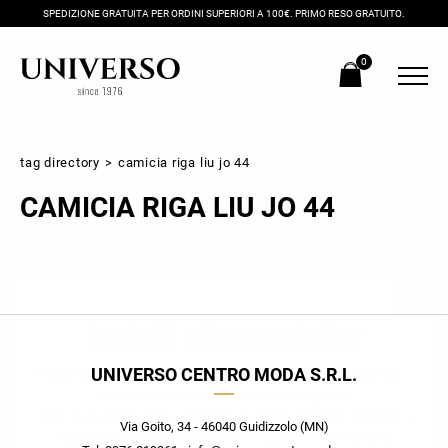
SPEDIZIONE GRATUITA PER ORDINI SUPERIORI A 100€. PRIMO RESO GRATUITO.
0
tag directory
>
camicia riga liu jo 44
CAMICIA RIGA LIU JO 44
Iscriviti alla newsletter
UNIVERSO CENTRO MODA S.R.L.
Ricevi subito il tuo promocode con lo sconto del 20% su tutti i
nuovi arrivi utilizzabile anche in negozio!
Crea il tuo stile grazie ai consigli dei nostri personal shopper e
Via Goito, 34 - 46040 Guidizzolo (MN)
scopri in anteprima le offerte in esclusiva a te riservate.