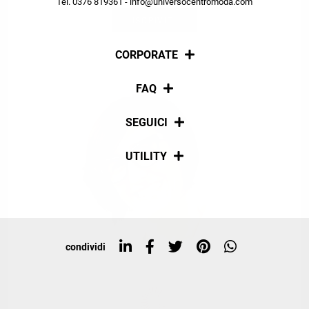
Tel. 0376 819361 - info@universocentromoda.com
ISCRIVITI
CORPORATE
Chi siamo
FAQ
La nostra policy
Pagamenti
SEGUICI
Spedizioni
Social
UTILITY
Resi e rimborsi
Iscriviti alla newsletter
Sitemap
Tag directory
Top ricerche
condividi