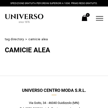
SPEDIZIONE GRATUITA PER ORDINI SUPERIORI A 100€. PRIMO RESO GRATUITO.
0
tag directory
>
camicie alea
CAMICIE ALEA
Iscriviti alla newsletter
UNIVERSO CENTRO MODA S.R.L.
Ricevi subito il tuo promocode con lo sconto del 20% su tutti i
nuovi arrivi utilizzabile anche in negozio!
Crea il tuo stile grazie ai consigli dei nostri personal shopper e
Via Goito, 34 - 46040 Guidizzolo (MN)
scopri in anteprima le offerte in esclusiva a te riservate.