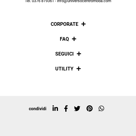
Tel. 0376 819361 - info@universocentromoda.com
ISCRIVITI
CORPORATE
Chi siamo
FAQ
La nostra policy
Pagamenti
SEGUICI
Spedizioni
Social
UTILITY
Resi e rimborsi
Iscriviti alla newsletter
Sitemap
Tag directory
Top ricerche
condividi