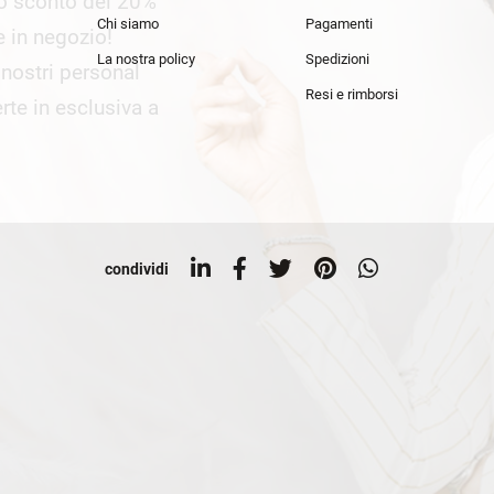
lo sconto del 20%
an Simmon
Cycle jeans
Chi siamo
Pagamenti
he in negozio!
La nostra policy
Spedizioni
i nostri personal
Resi e rimborsi
rte in esclusiva a
condividi