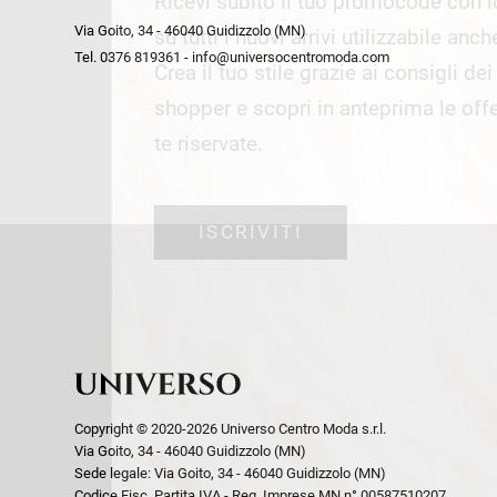
Ricevi subito il tuo promocode con 
week end by Max Mara
Y
Via Goito, 34 - 46040 Guidizzolo (MN)
Gilet
Giubbini
su tutti i nuovi arrivi utilizzabile anc
Tel. 0376 819361 - info@universocentromoda.com
Giubbini
Gonne
Crea il tuo stile grazie ai consigli de
Pantaloni
Jeans
shopper e scopri in anteprima le offe
Polo
Maglie
te riservate.
T-Shirt
Pantaloni
Shorts
ISCRIVITI
Tailleur
Top
T-Shirt
Tute
Copyright © 2020-2026 Universo Centro Moda s.r.l.
Via Goito, 34 - 46040 Guidizzolo (MN)
Sede legale: Via Goito, 34 - 46040 Guidizzolo (MN)
Codice Fisc. Partita IVA - Reg. Imprese MN n° 00587510207