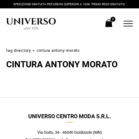
SPEDIZIONE GRATUITA PER ORDINI SUPERIORI A 100€. PRIMO RESO GRATUITO.
0
tag directory
>
cintura antony morato
CINTURA ANTONY MORATO
Iscriviti alla newsletter
UNIVERSO CENTRO MODA S.R.L.
Ricevi subito il tuo promocode con lo sconto del 20% su tutti i
nuovi arrivi utilizzabile anche in negozio!
Crea il tuo stile grazie ai consigli dei nostri personal shopper e
Via Goito, 34 - 46040 Guidizzolo (MN)
scopri in anteprima le offerte in esclusiva a te riservate.