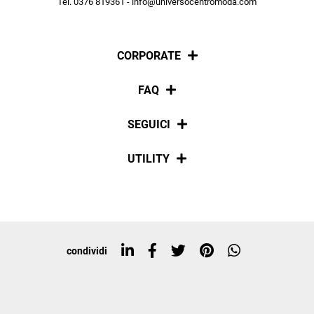
Tel. 0376 819361 - info@universocentromoda.com
ISCRIVITI
CORPORATE
Chi siamo
FAQ
La nostra policy
Pagamenti
SEGUICI
Spedizioni
Social
UTILITY
Resi e rimborsi
Iscriviti alla newsletter
Sitemap
Tag directory
Top ricerche
condividi