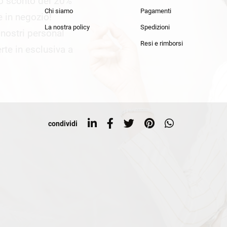
lo sconto del 20%
an Simmon
Cycle jeans
Chi siamo
Pagamenti
he in negozio!
La nostra policy
Spedizioni
i nostri personal
Resi e rimborsi
rte in esclusiva a
condividi