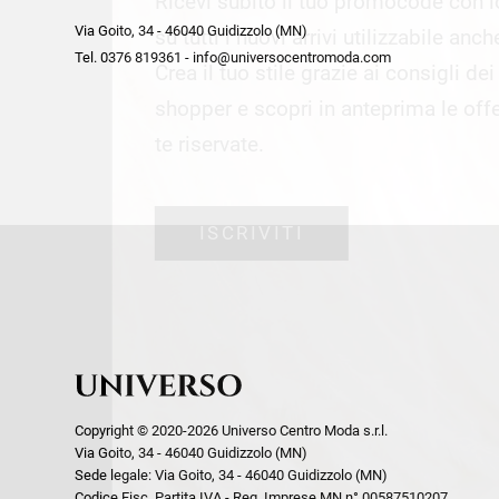
Ricevi subito il tuo promocode con 
week end by Max Mara
Y
Via Goito, 34 - 46040 Guidizzolo (MN)
Gilet
Giubbini
su tutti i nuovi arrivi utilizzabile anc
Tel. 0376 819361 - info@universocentromoda.com
Giubbini
Gonne
Crea il tuo stile grazie ai consigli de
Pantaloni
Jeans
shopper e scopri in anteprima le offe
Polo
Maglie
te riservate.
T-Shirt
Pantaloni
Shorts
ISCRIVITI
Tailleur
Top
T-Shirt
Tute
Copyright © 2020-2026 Universo Centro Moda s.r.l.
Via Goito, 34 - 46040 Guidizzolo (MN)
Sede legale: Via Goito, 34 - 46040 Guidizzolo (MN)
Codice Fisc. Partita IVA - Reg. Imprese MN n° 00587510207