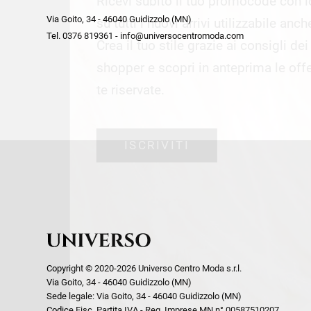
Ricevi subito il tuo promocode con 
week end by Max Mara
Y
Via Goito, 34 - 46040 Guidizzolo (MN)
Gilet
Giubbini
su tutti i nuovi arrivi utilizzabile anc
Tel. 0376 819361 - info@universocentromoda.com
Giubbini
Gonne
Crea il tuo stile grazie ai consigli de
Pantaloni
Jeans
shopper e scopri in anteprima le offe
Polo
Maglie
te riservate.
T-Shirt
Pantaloni
Shorts
ISCRIVITI
Tailleur
Top
T-Shirt
Tute
Copyright © 2020-2026 Universo Centro Moda s.r.l.
Via Goito, 34 - 46040 Guidizzolo (MN)
Sede legale: Via Goito, 34 - 46040 Guidizzolo (MN)
Codice Fisc. Partita IVA - Reg. Imprese MN n° 00587510207