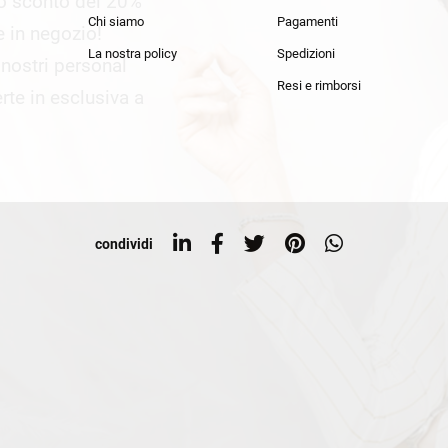
lo sconto del 20%
an Simmon
Cycle jeans
Chi siamo
Pagamenti
he in negozio!
La nostra policy
Spedizioni
i nostri personal
Resi e rimborsi
rte in esclusiva a
condividi