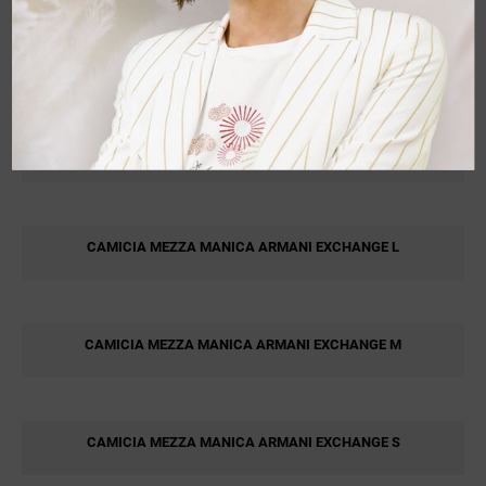
CAMICIA MEZZA MANICA ARMANI EXCHANGE BIANCO
CAMICIA MEZZA MANICA ARMANI EXCHANGE BLU
CAMICIA MEZZA MANICA ARMANI EXCHANGE L
CAMICIA MEZZA MANICA ARMANI EXCHANGE M
CAMICIA MEZZA MANICA ARMANI EXCHANGE S