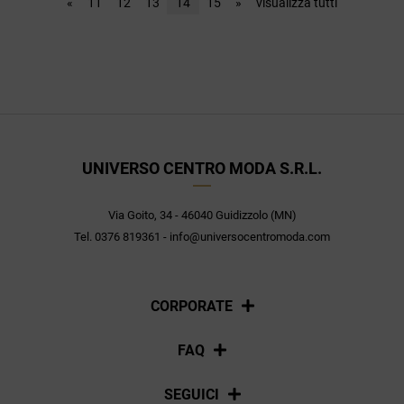
«
11
12
13
14
15
»
visualizza tutti
UNIVERSO CENTRO MODA S.R.L.
Via Goito, 34 - 46040 Guidizzolo (MN)
Tel. 0376 819361 - info@universocentromoda.com
CORPORATE
Chi siamo
FAQ
La nostra policy
Pagamenti
SEGUICI