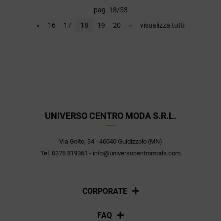
pag. 18/53
«
16
17
18
19
20
»
visualizza tutti
UNIVERSO CENTRO MODA S.R.L.
Via Goito, 34 - 46040 Guidizzolo (MN)
Tel. 0376 819361 - info@universocentromoda.com
CORPORATE
Chi siamo
FAQ