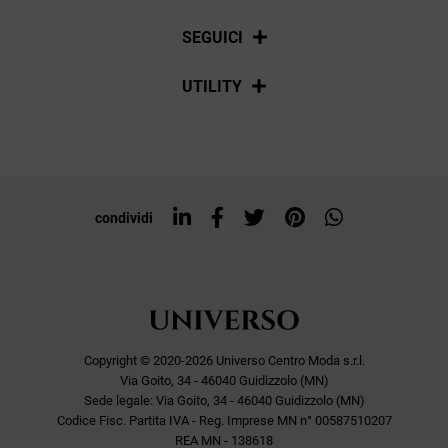
La nostra policy
Pagamenti
SEGUICI
Spedizioni
Social
UTILITY
Resi e rimborsi
Iscriviti alla newsletter
Sitemap
Tag directory
Top ricerche
condividi
Copyright © 2020-2026 Universo Centro Moda s.r.l.
Via Goito, 34 - 46040 Guidizzolo (MN)
Sede legale: Via Goito, 34 - 46040 Guidizzolo (MN)
Codice Fisc. Partita IVA - Reg. Imprese MN n° 00587510207
REA MN - 138618