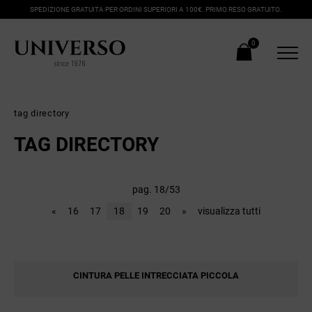
SPEDIZIONE GRATUITA PER ORDINI SUPERIORI A 100€. PRIMO RESO GRATUITO.
0
tag directory
TAG DIRECTORY
pag. 18/53
«
16
17
18
19
20
»
visualizza tutti
CINTURA PELLE INTRECCIATA PICCOLA