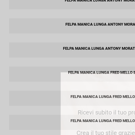
FELPA MANICA LUNGA ANTONY MORA
week end by Max Mara
Y
Gilet
Giubbini
Giubbini
Gonne
FELPA MANICA LUNGA ANTONY MORA
Pantaloni
Jeans
Polo
Maglie
T-Shirt
Pantaloni
FELPA MANICA LUNGA ANTONY MORAT
Shorts
Tailleur
Top
FELPA MANICA LUNGA FRED MELLO 
T-Shirt
Tute
FELPA MANICA LUNGA FRED MELLO
Ricevi subito il tuo p
FELPA MANICA LUNGA FRED MELLO
Crea il tuo stile grazi