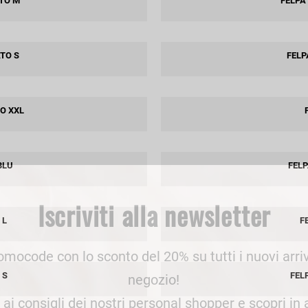
TO M
FELPA
an Simmon
Cycle jeans
TO S
FELP
O XXL
BLU
FEL
Iscriviti alla newsletter
 L
F
romocode con lo sconto del 20% su tutti i nuovi arriv
 S
FEL
negozio!
e ai consigli dei nostri personal shopper e scopri in