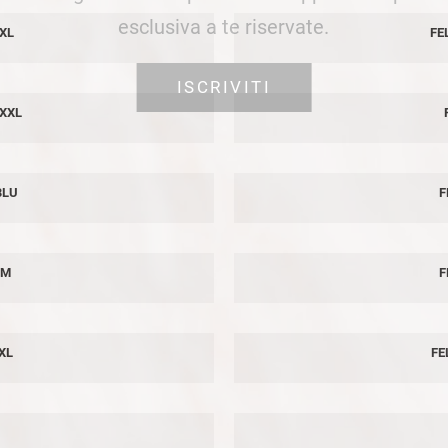
esclusiva a te riservate.
XL
FE
ISCRIVITI
XXXL
BLU
F
 M
F
XL
FE