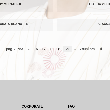
NY MORATO 50
GIACCA 2 BO
MORATO BLU NOTTE
GIACCA
pag. 20/53
«
16
17
18
19
20
»
visualizza tutti
CORPORATE
FAQ