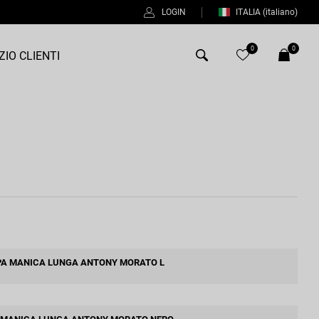
LOGIN
ITALIA
(italiano)
0
0
ZIO CLIENTI
Antony Morato
Bob
Duno
Fred Perry
Intrecci
Manuel Ritz
PA MANICA LUNGA ANTONY MORATO L
Perfection
Universo