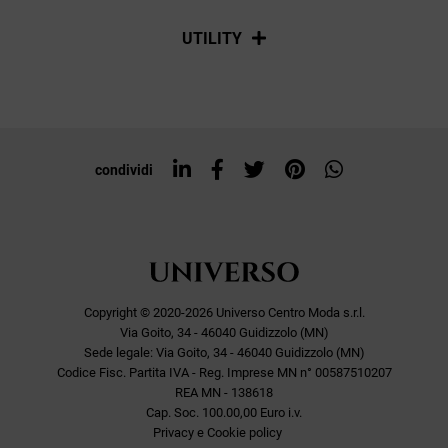
Spedizioni
Social
UTILITY
Resi e rimborsi
Iscriviti alla newsletter
Sitemap
Tag directory
Top ricerche
condividi
Copyright © 2020-2026 Universo Centro Moda s.r.l.
Via Goito, 34 - 46040 Guidizzolo (MN)
Sede legale: Via Goito, 34 - 46040 Guidizzolo (MN)
Codice Fisc. Partita IVA - Reg. Imprese MN n° 00587510207
REA MN - 138618
Cap. Soc. 100.00,00 Euro i.v.
Privacy e Cookie policy