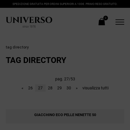
SPEDIZIONE GRATUITA PER ORDINI SUPERIORI A 100€. PRIMO RESO GRATUITO.
0
tag directory
TAG DIRECTORY
pag. 27/53
«
26
27
28
29
30
»
visualizza tutti
GIACCHINO ECO PELLE NENETTE 50