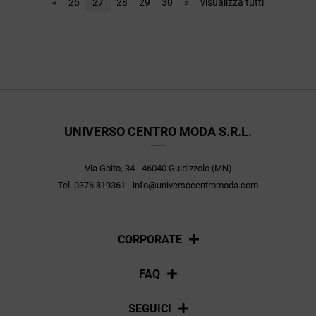
«
26
27
28
29
30
»
visualizza tutti
UNIVERSO CENTRO MODA S.R.L.
Via Goito, 34 - 46040 Guidizzolo (MN)
Tel. 0376 819361 - info@universocentromoda.com
CORPORATE
Chi siamo
FAQ
La nostra policy
Pagamenti
SEGUICI