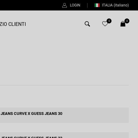
LOGIN
ITALIA
(italiano)
0
0
ZIO CLIENTI
Antony Morato
Bob
Duno
Fred Perry
Intrecci
Manuel Ritz
JEANS CURVE X GUESS JEANS 30
Perfection
Universo