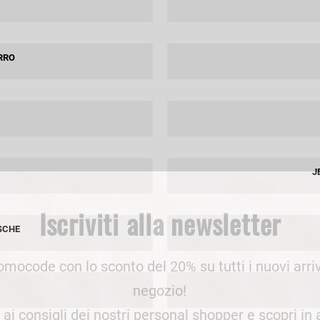
an Simmon
Cycle jeans
RRO
J
Iscriviti alla newsletter
SCHE
romocode con lo sconto del 20% su tutti i nuovi arriv
negozio!
e ai consigli dei nostri personal shopper e scopri in