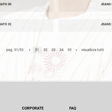
RATO 30
JEANS 
RATO 32
JEANS 
pag. 31/53
«
31
32
33
34
35
»
visualizza tutti
CORPORATE
FAQ