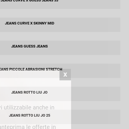
JEANS CURVE X GUESS JEANS 33
Patrizia Pepe
JEANS CURVE X SKINNY MID
JEANS GUESS JEANS
EANS PICCOLE ABRASIONI STRETCH
JEANS ROTTO LIU JO
i utilizzabile anche in
JEANS ROTTO LIU JO 25
 anteprima le offerte in