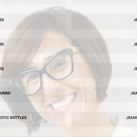
28
J
30
J
32
J
ZURRO
JE
STIC BOTTLES
JEAN