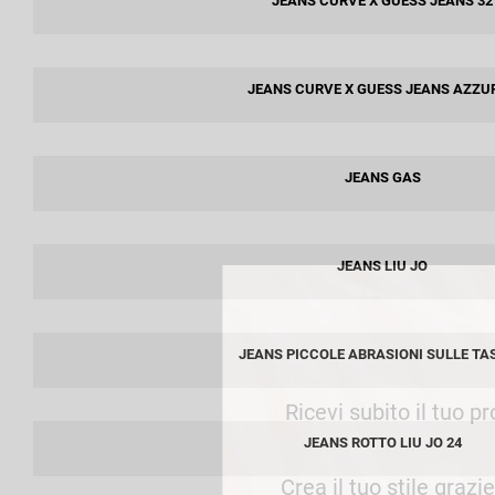
JEANS CURVE X GUESS JEANS 32
week end by Max Mara
Y
Gilet
Giubbini
Giubbini
Gonne
JEANS CURVE X GUESS JEANS AZZU
Pantaloni
Jeans
Polo
Maglie
T-Shirt
Pantaloni
JEANS GAS
Shorts
Tailleur
Top
JEANS LIU JO
T-Shirt
Tute
JEANS PICCOLE ABRASIONI SULLE TA
Ricevi subito il tuo p
JEANS ROTTO LIU JO 24
Crea il tuo stile grazi