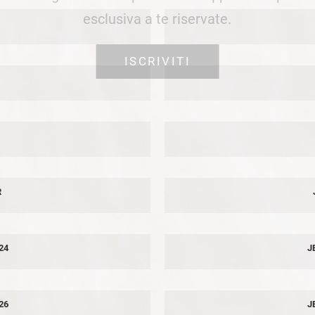
esclusiva a te riservate.
ISCRIVITI
R
24
J
26
J