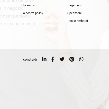
lo sconto del 20%
an Simmon
Cycle jeans
Chi siamo
Pagamenti
he in negozio!
La nostra policy
Spedizioni
i nostri personal
Resi e rimborsi
rte in esclusiva a
condividi