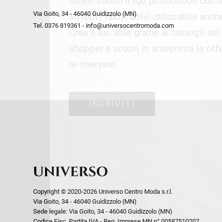
Ricevi subito il tuo promocode con 
week end by Max Mara
Y
Via Goito, 34 - 46040 Guidizzolo (MN)
Gilet
Giubbini
su tutti i nuovi arrivi utilizzabile anc
Tel. 0376 819361 - info@universocentromoda.com
Giubbini
Gonne
Crea il tuo stile grazie ai consigli de
Pantaloni
Jeans
shopper e scopri in anteprima le offe
Polo
Maglie
te riservate.
T-Shirt
Pantaloni
Shorts
ISCRIVITI
Tailleur
Top
T-Shirt
Tute
Copyright © 2020-2026 Universo Centro Moda s.r.l.
Via Goito, 34 - 46040 Guidizzolo (MN)
Sede legale: Via Goito, 34 - 46040 Guidizzolo (MN)
Codice Fisc. Partita IVA - Reg. Imprese MN n° 00587510207