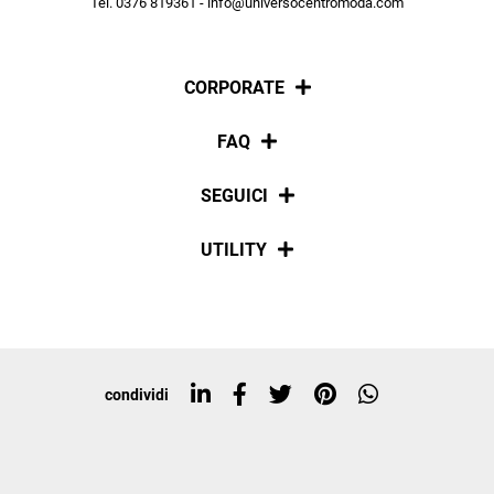
Tel. 0376 819361 - info@universocentromoda.com
ISCRIVITI
CORPORATE
Chi siamo
FAQ
La nostra policy
Pagamenti
SEGUICI
Spedizioni
Social
UTILITY
Resi e rimborsi
Iscriviti alla newsletter
Sitemap
Tag directory
Top ricerche
condividi