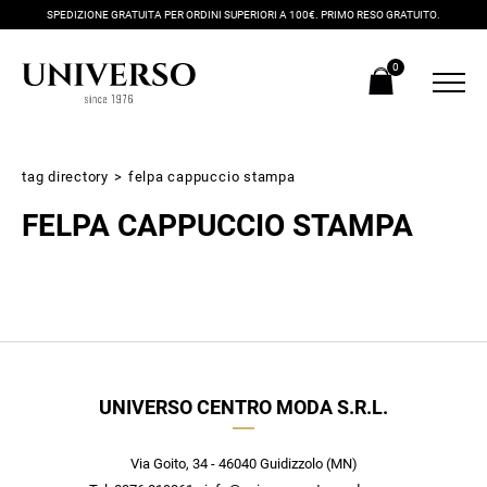
SPEDIZIONE GRATUITA PER ORDINI SUPERIORI A 100€. PRIMO RESO GRATUITO.
0
tag directory
>
felpa cappuccio stampa
FELPA CAPPUCCIO STAMPA
Iscriviti alla newsletter
UNIVERSO CENTRO MODA S.R.L.
Ricevi subito il tuo promocode con lo sconto del 20% su tutti i
nuovi arrivi utilizzabile anche in negozio!
Crea il tuo stile grazie ai consigli dei nostri personal shopper e
Via Goito, 34 - 46040 Guidizzolo (MN)
scopri in anteprima le offerte in esclusiva a te riservate.