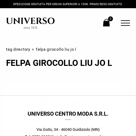
SPEDIZIONE GRATUITA PER ORDINI SUPERIORI A 100€. PRIMO RESO GRATUITO.
0
tag directory
>
felpa girocollo liu jo l
FELPA GIROCOLLO LIU JO L
Iscriviti alla newsletter
UNIVERSO CENTRO MODA S.R.L.
Ricevi subito il tuo promocode con lo sconto del 20% su tutti i
nuovi arrivi utilizzabile anche in negozio!
Crea il tuo stile grazie ai consigli dei nostri personal shopper e
Via Goito, 34 - 46040 Guidizzolo (MN)
scopri in anteprima le offerte in esclusiva a te riservate.