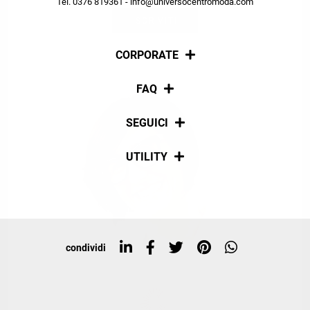
Tel. 0376 819361 - info@universocentromoda.com
ISCRIVITI
CORPORATE
Chi siamo
FAQ
La nostra policy
Pagamenti
SEGUICI
Spedizioni
Social
UTILITY
Resi e rimborsi
Iscriviti alla newsletter
Sitemap
Tag directory
Top ricerche
condividi