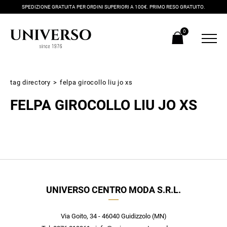
SPEDIZIONE GRATUITA PER ORDINI SUPERIORI A 100€. PRIMO RESO GRATUITO.
0
tag directory
>
felpa girocollo liu jo xs
FELPA GIROCOLLO LIU JO XS
Iscriviti alla newsletter
UNIVERSO CENTRO MODA S.R.L.
Ricevi subito il tuo promocode con lo sconto del 20% su tutti i
nuovi arrivi utilizzabile anche in negozio!
Crea il tuo stile grazie ai consigli dei nostri personal shopper e
Via Goito, 34 - 46040 Guidizzolo (MN)
scopri in anteprima le offerte in esclusiva a te riservate.