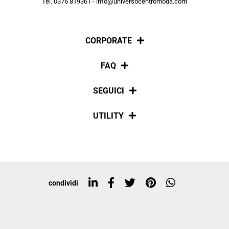
Tel. 0376 819361 - info@universocentromoda.com
ISCRIVITI
CORPORATE
Chi siamo
FAQ
La nostra policy
Pagamenti
SEGUICI
Spedizioni
Social
UTILITY
Resi e rimborsi
Iscriviti alla newsletter
Sitemap
Tag directory
Top ricerche
condividi