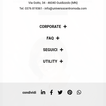
scopri in anteprima le offerte in esclusiva a te riservate.
Via Goito, 34 - 46040 Guidizzolo (MN)
Tel. 0376 819361 - info@universocentromoda.com
ISCRIVITI
CORPORATE
Chi siamo
FAQ
La nostra policy
Pagamenti
SEGUICI
Spedizioni
Social
UTILITY
Resi e rimborsi
Iscriviti alla newsletter
Sitemap
Tag directory
Top ricerche
condividi