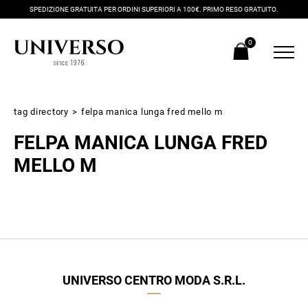
SPEDIZIONE GRATUITA PER ORDINI SUPERIORI A 100€. PRIMO RESO GRATUITO.
0
tag directory
>
felpa manica lunga fred mello m
FELPA MANICA LUNGA FRED
MELLO M
Iscriviti alla newsletter
Ricevi subito il tuo promocode con lo sconto del 20% su tutti i
UNIVERSO CENTRO MODA S.R.L.
nuovi arrivi utilizzabile anche in negozio!
Crea il tuo stile grazie ai consigli dei nostri personal shopper e