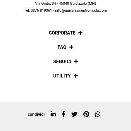
scopri in anteprima le offerte in esclusiva a te riservate.
Via Goito, 34 - 46040 Guidizzolo (MN)
Tel. 0376 819361 - info@universocentromoda.com
ISCRIVITI
CORPORATE
Chi siamo
FAQ
La nostra policy
Pagamenti
SEGUICI
Spedizioni
Social
UTILITY
Resi e rimborsi
Iscriviti alla newsletter
Sitemap
Tag directory
Top ricerche
condividi