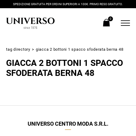
SPEDIZIONE GRATUITA PER ORDINI SUPERIORI A 100€. PRIMO RESO GRATUITO.
0
tag directory
>
giacca 2 bottoni 1 spacco sfoderata berna 48
GIACCA 2 BOTTONI 1 SPACCO
SFODERATA BERNA 48
Iscriviti alla newsletter
Ricevi subito il tuo promocode con lo sconto del 20% su tutti i
UNIVERSO CENTRO MODA S.R.L.
nuovi arrivi utilizzabile anche in negozio!
Crea il tuo stile grazie ai consigli dei nostri personal shopper e