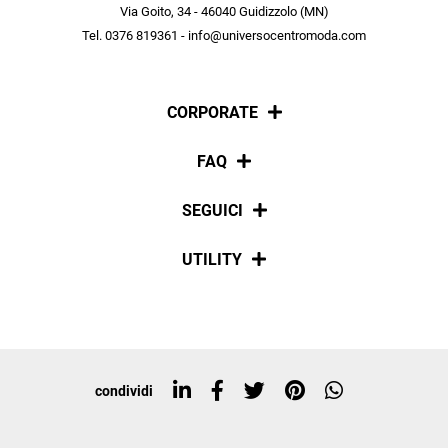
scopri in anteprima le offerte in esclusiva a te riservate.
Via Goito, 34 - 46040 Guidizzolo (MN)
Tel. 0376 819361 - info@universocentromoda.com
ISCRIVITI
CORPORATE
Chi siamo
FAQ
La nostra policy
Pagamenti
SEGUICI
Spedizioni
Social
UTILITY
Resi e rimborsi
Iscriviti alla newsletter
Sitemap
Tag directory
Top ricerche
condividi