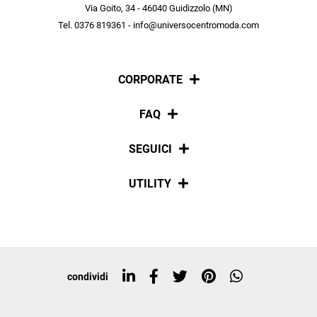
scopri in anteprima le offerte in esclusiva a te riservate.
Via Goito, 34 - 46040 Guidizzolo (MN)
Tel. 0376 819361 - info@universocentromoda.com
ISCRIVITI
CORPORATE
Chi siamo
FAQ
La nostra policy
Pagamenti
SEGUICI
Spedizioni
Social
UTILITY
Resi e rimborsi
Iscriviti alla newsletter
Sitemap
Tag directory
Top ricerche
condividi