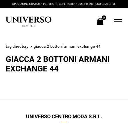
SPEDIZIONE GRATUITA PER ORDINI SUPERIORI A 100€. PRIMO RESO GRATUITO.
0
tag directory
>
giacca 2 bottoni armani exchange 44
GIACCA 2 BOTTONI ARMANI
EXCHANGE 44
Iscriviti alla newsletter
Ricevi subito il tuo promocode con lo sconto del 20% su tutti i
UNIVERSO CENTRO MODA S.R.L.
nuovi arrivi utilizzabile anche in negozio!
Crea il tuo stile grazie ai consigli dei nostri personal shopper e