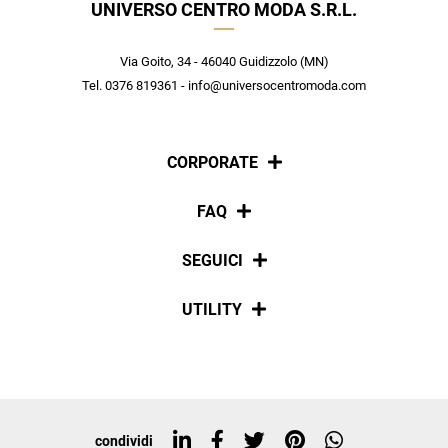
UNIVERSO CENTRO MODA S.R.L.
Crea il tuo stile grazie ai consigli dei nostri personal shopper e
scopri in anteprima le offerte in esclusiva a te riservate.
Via Goito, 34 - 46040 Guidizzolo (MN)
ISCRIVITI
Tel. 0376 819361 - info@universocentromoda.com
CORPORATE
Chi siamo
FAQ
La nostra policy
Pagamenti
SEGUICI
Spedizioni
Social
UTILITY
Resi e rimborsi
Iscriviti alla newsletter
Sitemap
Tag directory
Top ricerche
condividi