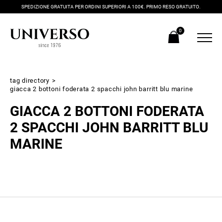
SPEDIZIONE GRATUITA PER ORDINI SUPERIORI A 100€. PRIMO RESO GRATUITO.
0
tag directory
>
giacca 2 bottoni foderata 2 spacchi john barritt blu marine
GIACCA 2 BOTTONI FODERATA
2 SPACCHI JOHN BARRITT BLU
MARINE
Iscriviti alla newsletter
Ricevi subito il tuo promocode con lo sconto del 20% su tutti i
nuovi arrivi utilizzabile anche in negozio!