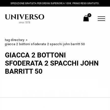
SPEDIZIONE GRATUITA PER ORDINI SUPERIORI A 100€. PRIMO RESO GRATUITO.
0
tag directory
>
giacca 2 bottoni sfoderata 2 spacchi john barritt 50
GIACCA 2 BOTTONI
SFODERATA 2 SPACCHI JOHN
BARRITT 50
Iscriviti alla newsletter
Ricevi subito il tuo promocode con lo sconto del 20% su tutti i
nuovi arrivi utilizzabile anche in negozio!