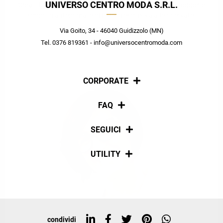
UNIVERSO CENTRO MODA S.R.L.
Crea il tuo stile grazie ai consigli dei nostri personal shopper e
scopri in anteprima le offerte in esclusiva a te riservate.
Via Goito, 34 - 46040 Guidizzolo (MN)
ISCRIVITI
Tel. 0376 819361 - info@universocentromoda.com
CORPORATE
Chi siamo
FAQ
La nostra policy
Pagamenti
SEGUICI
Spedizioni
Social
UTILITY
Resi e rimborsi
Iscriviti alla newsletter
Sitemap
Tag directory
Top ricerche
condividi