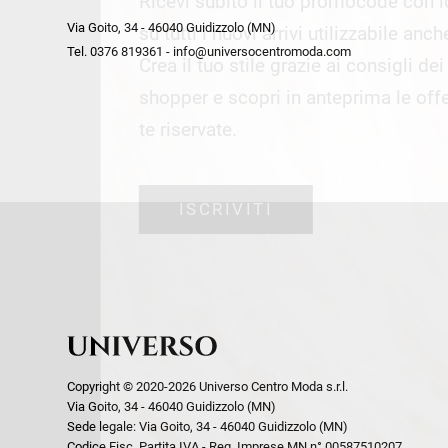
Ricevi subito il tuo promocode con 
week end by Max Mara
Y
Via Goito, 34 - 46040 Guidizzolo (MN)
Gilet
Giubbini
su tutti i nuovi arrivi utilizzabile anc
Tel. 0376 819361 - info@universocentromoda.com
Giubbini
Gonne
Crea il tuo stile grazie ai consigli de
Pantaloni
Jeans
shopper e scopri in anteprima le offe
Polo
Maglie
te riservate.
T-Shirt
Pantaloni
Shorts
ISCRIVITI
Tailleur
Top
T-Shirt
Tute
Copyright © 2020-2026 Universo Centro Moda s.r.l.
Via Goito, 34 - 46040 Guidizzolo (MN)
Sede legale: Via Goito, 34 - 46040 Guidizzolo (MN)
Codice Fisc. Partita IVA - Reg. Imprese MN n° 00587510207