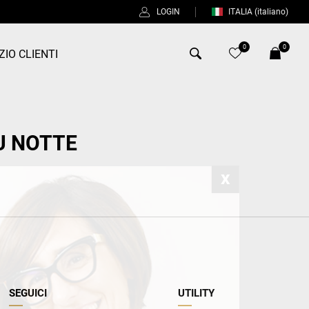
LOGIN
ITALIA
(italiano)
0
0
ZIO CLIENTI
Antony Morato
U NOTTE
Bob
Duno
Fred Perry
Intrecci
Manuel Ritz
Perfection
SEGUICI
UTILITY
Universo