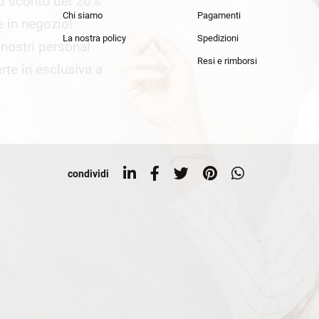
lo sconto del 20%
an Simmon
Cycle jeans
Chi siamo
Pagamenti
he in negozio!
La nostra policy
Spedizioni
i nostri personal
Resi e rimborsi
rte in esclusiva a
condividi