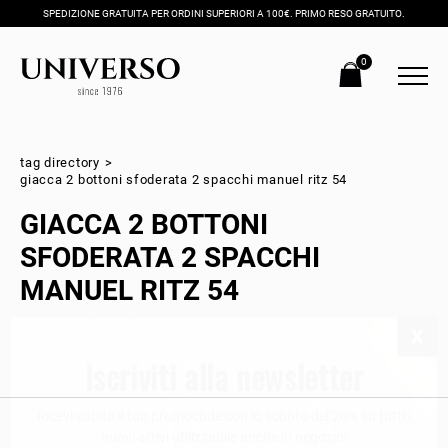
SPEDIZIONE GRATUITA PER ORDINI SUPERIORI A 100€. PRIMO RESO GRATUITO.
0
tag directory
>
giacca 2 bottoni sfoderata 2 spacchi manuel ritz 54
GIACCA 2 BOTTONI
SFODERATA 2 SPACCHI
MANUEL RITZ 54
Iscriviti alla newsletter
Ricevi subito il tuo promocode con lo sconto del 20% su tutti i
nuovi arrivi utilizzabile anche in negozio!