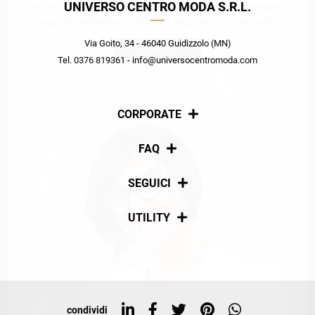
UNIVERSO CENTRO MODA S.R.L.
Crea il tuo stile grazie ai consigli dei nostri personal shopper e
scopri in anteprima le offerte in esclusiva a te riservate.
Via Goito, 34 - 46040 Guidizzolo (MN)
ISCRIVITI
Tel. 0376 819361 - info@universocentromoda.com
CORPORATE
Chi siamo
FAQ
La nostra policy
Pagamenti
SEGUICI
Spedizioni
Social
UTILITY
Resi e rimborsi
Iscriviti alla newsletter
Sitemap
Tag directory
Top ricerche
condividi