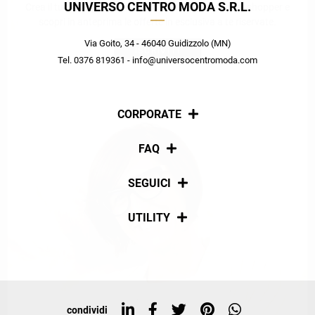
UNIVERSO CENTRO MODA S.R.L.
Crea il tuo stile grazie ai consigli dei nostri personal shopper e
scopri in anteprima le offerte in esclusiva a te riservate.
Via Goito, 34 - 46040 Guidizzolo (MN)
ISCRIVITI
Tel. 0376 819361 - info@universocentromoda.com
CORPORATE
Chi siamo
FAQ
La nostra policy
Pagamenti
SEGUICI
Spedizioni
Social
UTILITY
Resi e rimborsi
Iscriviti alla newsletter
Sitemap
Tag directory
Top ricerche
condividi