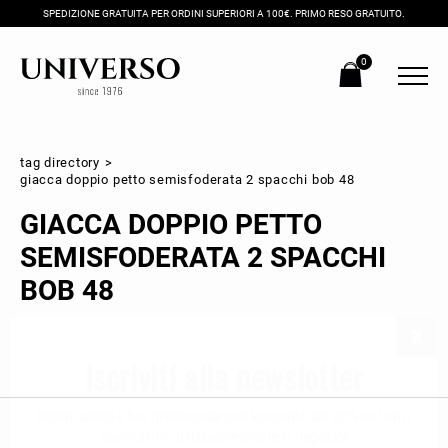
SPEDIZIONE GRATUITA PER ORDINI SUPERIORI A 100€. PRIMO RESO GRATUITO.
0
tag directory
>
giacca doppio petto semisfoderata 2 spacchi bob 48
GIACCA DOPPIO PETTO
SEMISFODERATA 2 SPACCHI
BOB 48
Iscriviti alla newsletter
Ricevi subito il tuo promocode con lo sconto del 20% su tutti i
nuovi arrivi utilizzabile anche in negozio!