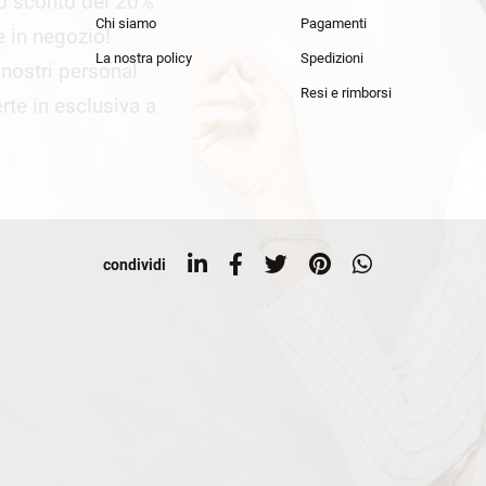
lo sconto del 20%
an Simmon
Cycle jeans
Chi siamo
Pagamenti
he in negozio!
La nostra policy
Spedizioni
i nostri personal
Resi e rimborsi
rte in esclusiva a
condividi