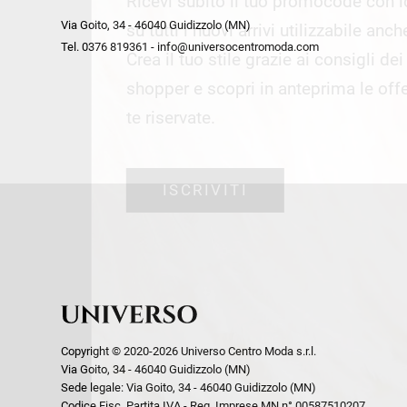
Ricevi subito il tuo promocode con 
week end by Max Mara
Y
Via Goito, 34 - 46040 Guidizzolo (MN)
Gilet
Giubbini
su tutti i nuovi arrivi utilizzabile anc
Tel. 0376 819361 - info@universocentromoda.com
Giubbini
Gonne
Crea il tuo stile grazie ai consigli de
Pantaloni
Jeans
shopper e scopri in anteprima le offe
Polo
Maglie
te riservate.
T-Shirt
Pantaloni
Shorts
ISCRIVITI
Tailleur
Top
T-Shirt
Tute
Copyright © 2020-2026 Universo Centro Moda s.r.l.
Via Goito, 34 - 46040 Guidizzolo (MN)
Sede legale: Via Goito, 34 - 46040 Guidizzolo (MN)
Codice Fisc. Partita IVA - Reg. Imprese MN n° 00587510207