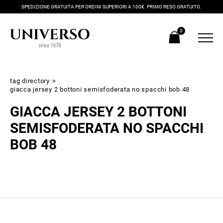
SPEDIZIONE GRATUITA PER ORDINI SUPERIORI A 100€. PRIMO RESO GRATUITO.
0
tag directory
>
giacca jersey 2 bottoni semisfoderata no spacchi bob 48
GIACCA JERSEY 2 BOTTONI
SEMISFODERATA NO SPACCHI
BOB 48
Iscriviti alla newsletter
Ricevi subito il tuo promocode con lo sconto del 20% su tutti i
nuovi arrivi utilizzabile anche in negozio!