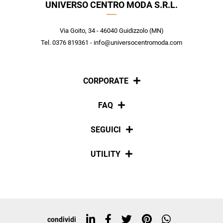
UNIVERSO CENTRO MODA S.R.L.
Crea il tuo stile grazie ai consigli dei nostri personal shopper e
scopri in anteprima le offerte in esclusiva a te riservate.
Via Goito, 34 - 46040 Guidizzolo (MN)
ISCRIVITI
Tel. 0376 819361 - info@universocentromoda.com
CORPORATE
Chi siamo
FAQ
La nostra policy
Pagamenti
SEGUICI
Spedizioni
Social
UTILITY
Resi e rimborsi
Iscriviti alla newsletter
Sitemap
Tag directory
Top ricerche
condividi