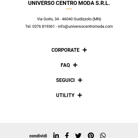
UNIVERSO CENTRO MODA S.R.L.
Crea il tuo stile grazie ai consigli dei nostri personal shopper e
scopri in anteprima le offerte in esclusiva a te riservate.
Via Goito, 34 - 46040 Guidizzolo (MN)
ISCRIVITI
Tel. 0376 819361 - info@universocentromoda.com
CORPORATE
Chi siamo
FAQ
La nostra policy
Pagamenti
SEGUICI
Spedizioni
Social
UTILITY
Resi e rimborsi
Iscriviti alla newsletter
Sitemap
Tag directory
Top ricerche
condividi