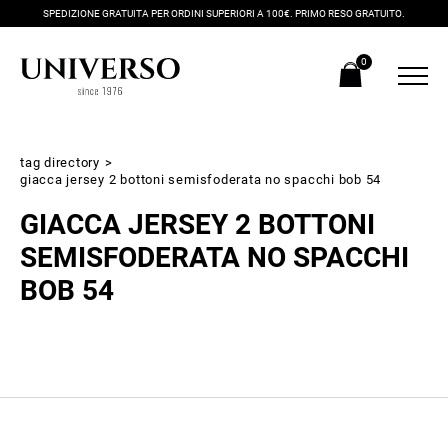
SPEDIZIONE GRATUITA PER ORDINI SUPERIORI A 100€. PRIMO RESO GRATUITO.
0
tag directory
>
giacca jersey 2 bottoni semisfoderata no spacchi bob 54
GIACCA JERSEY 2 BOTTONI
SEMISFODERATA NO SPACCHI
BOB 54
Iscriviti alla newsletter
Ricevi subito il tuo promocode con lo sconto del 20% su tutti i
nuovi arrivi utilizzabile anche in negozio!