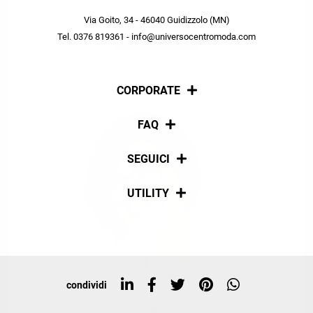
scopri in anteprima le offerte in esclusiva a te riservate.
Via Goito, 34 - 46040 Guidizzolo (MN)
Tel. 0376 819361 - info@universocentromoda.com
ISCRIVITI
CORPORATE
Chi siamo
FAQ
La nostra policy
Pagamenti
SEGUICI
Spedizioni
Social
UTILITY
Resi e rimborsi
Iscriviti alla newsletter
Sitemap
Tag directory
Top ricerche
condividi