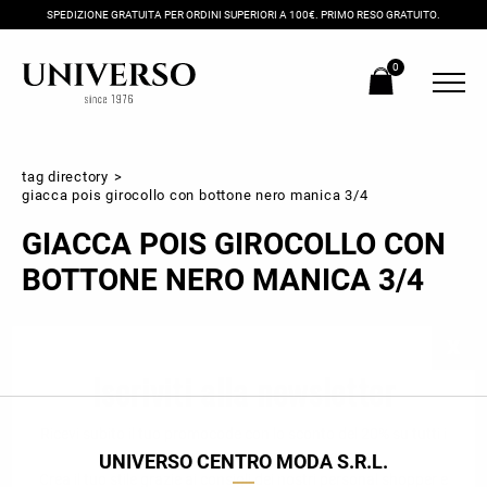
SPEDIZIONE GRATUITA PER ORDINI SUPERIORI A 100€. PRIMO RESO GRATUITO.
0
tag directory
>
giacca pois girocollo con bottone nero manica 3/4
GIACCA POIS GIROCOLLO CON
BOTTONE NERO MANICA 3/4
Iscriviti alla newsletter
Ricevi subito il tuo promocode con lo sconto del 20% su tutti i
nuovi arrivi utilizzabile anche in negozio!
UNIVERSO CENTRO MODA S.R.L.
Crea il tuo stile grazie ai consigli dei nostri personal shopper e