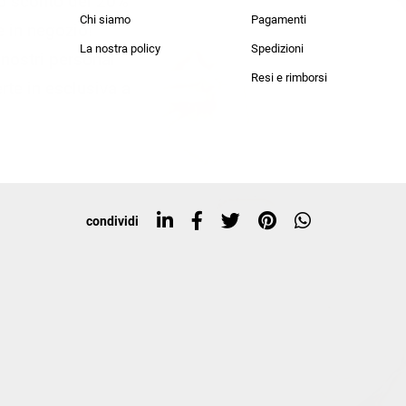
lo sconto del 20%
an Simmon
Cycle jeans
Chi siamo
Pagamenti
he in negozio!
La nostra policy
Spedizioni
i nostri personal
Resi e rimborsi
rte in esclusiva a
condividi