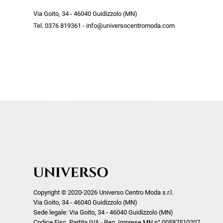
Ricevi subito il tuo promocode con 
week end by Max Mara
Y
Via Goito, 34 - 46040 Guidizzolo (MN)
Gilet
Giubbini
su tutti i nuovi arrivi utilizzabile anc
Tel. 0376 819361 - info@universocentromoda.com
Giubbini
Gonne
Crea il tuo stile grazie ai consigli de
Pantaloni
Jeans
shopper e scopri in anteprima le offe
Polo
Maglie
te riservate.
T-Shirt
Pantaloni
Shorts
ISCRIVITI
Tailleur
Top
T-Shirt
Tute
Copyright © 2020-2026 Universo Centro Moda s.r.l.
Via Goito, 34 - 46040 Guidizzolo (MN)
Sede legale: Via Goito, 34 - 46040 Guidizzolo (MN)
Codice Fisc. Partita IVA - Reg. Imprese MN n° 00587510207