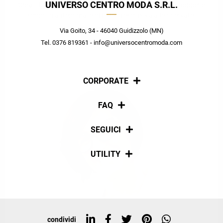
UNIVERSO CENTRO MODA S.R.L.
Crea il tuo stile grazie ai consigli dei nostri personal shopper e
scopri in anteprima le offerte in esclusiva a te riservate.
Via Goito, 34 - 46040 Guidizzolo (MN)
ISCRIVITI
Tel. 0376 819361 - info@universocentromoda.com
CORPORATE
Chi siamo
FAQ
La nostra policy
Pagamenti
SEGUICI
Spedizioni
Social
UTILITY
Resi e rimborsi
Iscriviti alla newsletter
Sitemap
Tag directory
Top ricerche
condividi