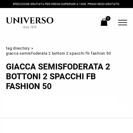
SPEDIZIONE GRATUITA PER ORDINI SUPERIORI A 100€. PRIMO RESO GRATUITO.
0
tag directory
>
giacca semisfoderata 2 bottoni 2 spacchi fb fashion 50
GIACCA SEMISFODERATA 2
BOTTONI 2 SPACCHI FB
FASHION 50
Iscriviti alla newsletter
Ricevi subito il tuo promocode con lo sconto del 20% su tutti i
nuovi arrivi utilizzabile anche in negozio!