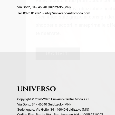
Ricevi subito il tuo promocode con 
week end by Max Mara
Y
Via Goito, 34 - 46040 Guidizzolo (MN)
Gilet
Giubbini
su tutti i nuovi arrivi utilizzabile anc
Tel. 0376 819361 - info@universocentromoda.com
Giubbini
Gonne
Crea il tuo stile grazie ai consigli de
Pantaloni
Jeans
shopper e scopri in anteprima le offe
Polo
Maglie
te riservate.
T-Shirt
Pantaloni
Shorts
ISCRIVITI
Tailleur
Top
T-Shirt
Tute
Copyright © 2020-2026 Universo Centro Moda s.r.l.
Via Goito, 34 - 46040 Guidizzolo (MN)
Sede legale: Via Goito, 34 - 46040 Guidizzolo (MN)
Codice Fisc. Partita IVA - Reg. Imprese MN n° 00587510207