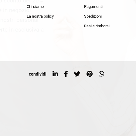
lo sconto del 20%
an Simmon
Cycle jeans
Chi siamo
Pagamenti
he in negozio!
La nostra policy
Spedizioni
i nostri personal
Resi e rimborsi
rte in esclusiva a
condividi