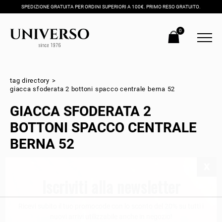
SPEDIZIONE GRATUITA PER ORDINI SUPERIORI A 100€. PRIMO RESO GRATUITO.
0
tag directory
>
giacca sfoderata 2 bottoni spacco centrale berna 52
GIACCA SFODERATA 2
BOTTONI SPACCO CENTRALE
BERNA 52
Iscriviti alla newsletter
Ricevi subito il tuo promocode con lo sconto del 20% su tutti i
nuovi arrivi utilizzabile anche in negozio!