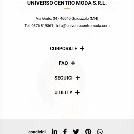
UNIVERSO CENTRO MODA S.R.L.
Crea il tuo stile grazie ai consigli dei nostri personal shopper e
scopri in anteprima le offerte in esclusiva a te riservate.
Via Goito, 34 - 46040 Guidizzolo (MN)
ISCRIVITI
Tel. 0376 819361 - info@universocentromoda.com
CORPORATE
Chi siamo
FAQ
La nostra policy
Pagamenti
SEGUICI
Spedizioni
Social
UTILITY
Resi e rimborsi
Iscriviti alla newsletter
Sitemap
Tag directory
Top ricerche
condividi