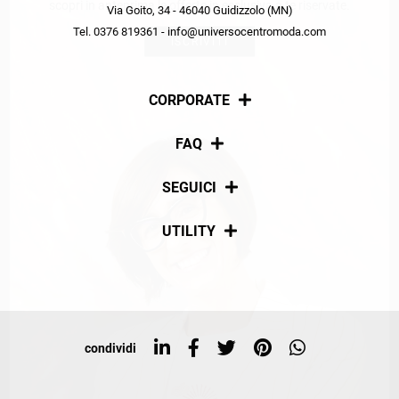
scopri in anteprima le offerte in esclusiva a te riservate.
Via Goito, 34 - 46040 Guidizzolo (MN)
Tel. 0376 819361 - info@universocentromoda.com
ISCRIVITI
CORPORATE
Chi siamo
FAQ
La nostra policy
Pagamenti
SEGUICI
Spedizioni
Social
UTILITY
Resi e rimborsi
Iscriviti alla newsletter
Sitemap
Tag directory
Top ricerche
condividi