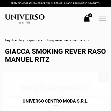
SPEDIZIONE GRATUITA PER ORDINI SUPERIORI A 100€. PRIMO RESO GRATUITO.
0
tag directory
>
giacca smoking rever raso manuel ritz
GIACCA SMOKING REVER RASO
MANUEL RITZ
Iscriviti alla newsletter
Ricevi subito il tuo promocode con lo sconto del 20% su tutti i
UNIVERSO CENTRO MODA S.R.L.
nuovi arrivi utilizzabile anche in negozio!
Crea il tuo stile grazie ai consigli dei nostri personal shopper e