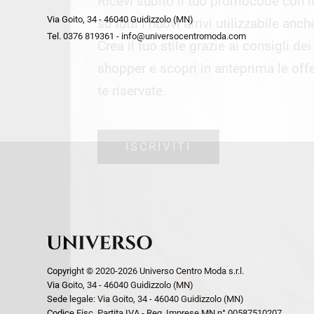
Ricevi subito il tuo promocode con 
week end by Max Mara
Y
Via Goito, 34 - 46040 Guidizzolo (MN)
Gilet
Giubbini
su tutti i nuovi arrivi utilizzabile anc
Tel. 0376 819361 - info@universocentromoda.com
Giubbini
Gonne
Crea il tuo stile grazie ai consigli de
Pantaloni
Jeans
shopper e scopri in anteprima le offe
Polo
Maglie
te riservate.
T-Shirt
Pantaloni
Shorts
ISCRIVITI
Tailleur
Top
T-Shirt
Tute
Copyright © 2020-2026 Universo Centro Moda s.r.l.
Via Goito, 34 - 46040 Guidizzolo (MN)
Sede legale: Via Goito, 34 - 46040 Guidizzolo (MN)
Codice Fisc. Partita IVA - Reg. Imprese MN n° 00587510207