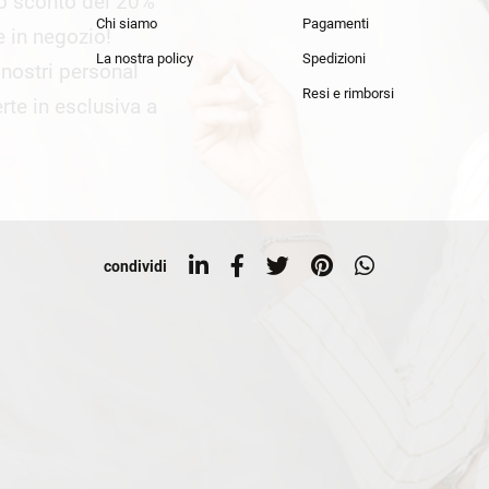
lo sconto del 20%
an Simmon
Cycle jeans
Chi siamo
Pagamenti
he in negozio!
La nostra policy
Spedizioni
i nostri personal
Resi e rimborsi
rte in esclusiva a
condividi