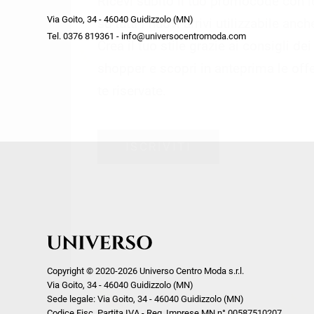
Ricevi subito il tuo promocode con 
week end by Max Mara
Y
Via Goito, 34 - 46040 Guidizzolo (MN)
Gilet
Giubbini
su tutti i nuovi arrivi utilizzabile anc
Tel. 0376 819361 - info@universocentromoda.com
Giubbini
Gonne
Crea il tuo stile grazie ai consigli de
Pantaloni
Jeans
shopper e scopri in anteprima le offe
Polo
Maglie
te riservate.
T-Shirt
Pantaloni
Shorts
ISCRIVITI
Tailleur
Top
T-Shirt
Tute
Copyright © 2020-2026 Universo Centro Moda s.r.l.
Via Goito, 34 - 46040 Guidizzolo (MN)
Sede legale: Via Goito, 34 - 46040 Guidizzolo (MN)
Codice Fisc. Partita IVA - Reg. Imprese MN n° 00587510207