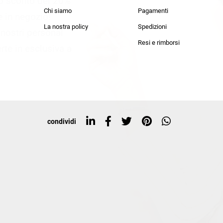
lo sconto del 20%
an Simmon
Cycle jeans
Chi siamo
Pagamenti
he in negozio!
La nostra policy
Spedizioni
i nostri personal
Resi e rimborsi
rte in esclusiva a
condividi