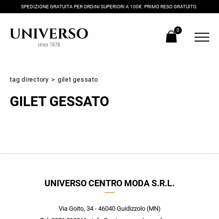
SPEDIZIONE GRATUITA PER ORDINI SUPERIORI A 100€. PRIMO RESO GRATUITO.
0
tag directory
>
gilet gessato
GILET GESSATO
Iscriviti alla newsletter
UNIVERSO CENTRO MODA S.R.L.
Ricevi subito il tuo promocode con lo sconto del 20% su tutti i
nuovi arrivi utilizzabile anche in negozio!
Crea il tuo stile grazie ai consigli dei nostri personal shopper e
Via Goito, 34 - 46040 Guidizzolo (MN)
scopri in anteprima le offerte in esclusiva a te riservate.