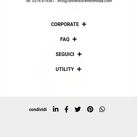
Tel. 0376 819361 - info@universocentromoda.com
ISCRIVITI
CORPORATE
Chi siamo
FAQ
La nostra policy
Pagamenti
SEGUICI
Spedizioni
Social
UTILITY
Resi e rimborsi
Iscriviti alla newsletter
Sitemap
Tag directory
Top ricerche
condividi