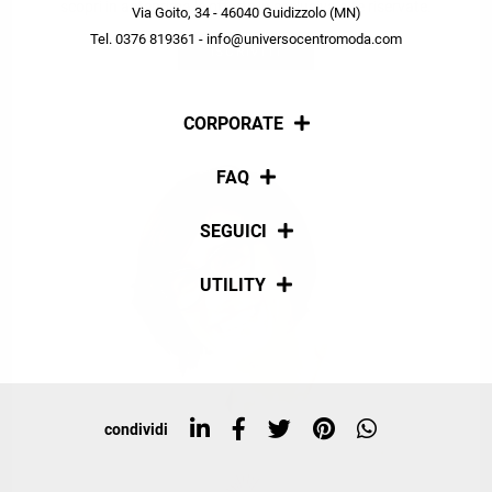
scopri in anteprima le offerte in esclusiva a te riservate.
Via Goito, 34 - 46040 Guidizzolo (MN)
Tel. 0376 819361 - info@universocentromoda.com
ISCRIVITI
CORPORATE
Chi siamo
FAQ
La nostra policy
Pagamenti
SEGUICI
Spedizioni
Social
UTILITY
Resi e rimborsi
Iscriviti alla newsletter
Sitemap
Tag directory
Top ricerche
condividi