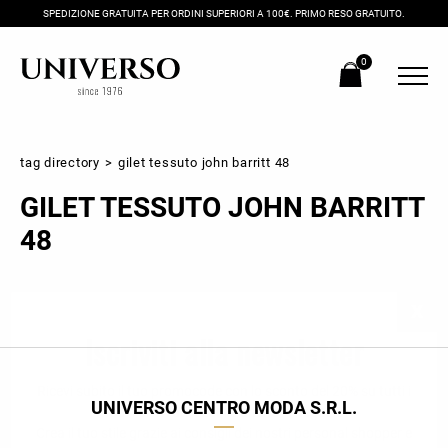
SPEDIZIONE GRATUITA PER ORDINI SUPERIORI A 100€. PRIMO RESO GRATUITO.
0
tag directory
>
gilet tessuto john barritt 48
GILET TESSUTO JOHN BARRITT
48
Iscriviti alla newsletter
Ricevi subito il tuo promocode con lo sconto del 20% su tutti i
UNIVERSO CENTRO MODA S.R.L.
nuovi arrivi utilizzabile anche in negozio!
Crea il tuo stile grazie ai consigli dei nostri personal shopper e